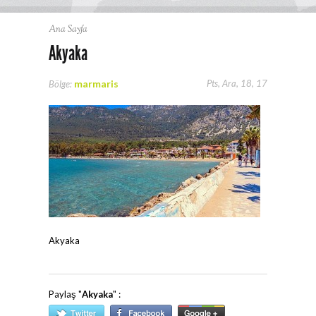
Ana Sayfa
Akyaka
marmaris
Pts, Ara, 18, 17
Bölge:
Akyaka
Paylaş "
Akyaka
" :