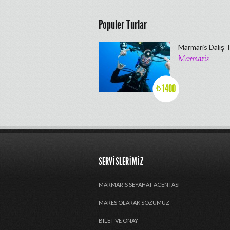
Populer Turlar
Marmaris Dalış 
Marmaris
1400
₺
SERVISLERIMIZ
MARMARIS SEYAHAT ACENTASI
MARES OLARAK SÖZÜMÜZ
BILET VE ONAY