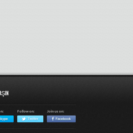
LAŞIN
on:
Follow on:
Join us on: