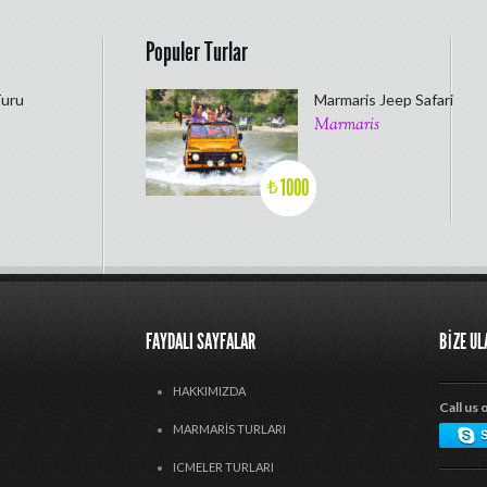
Populer Turlar
Turu
Marmaris Jeep Safari
Marmaris
1000
₺
FAYDALI SAYFALAR
BIZE U
HAKKIMIZDA
Call us 
MARMARIS TURLARI
ICMELER TURLARI