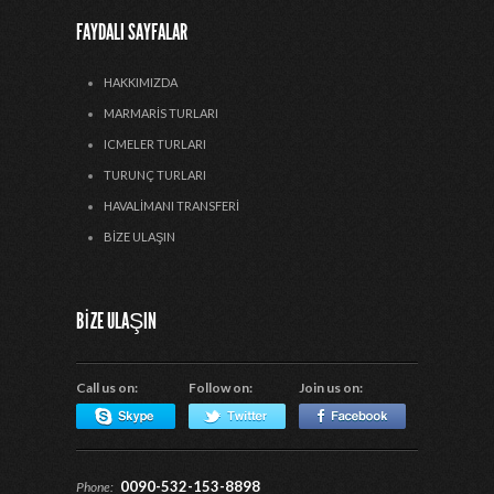
FAYDALI SAYFALAR
HAKKIMIZDA
MARMARIS TURLARI
ICMELER TURLARI
TURUNÇ TURLARI
HAVALIMANI TRANSFERI
BIZE ULAŞIN
BIZE ULAŞIN
Call us on:
Follow on:
Join us on:
0090-532-153-8898
Phone: