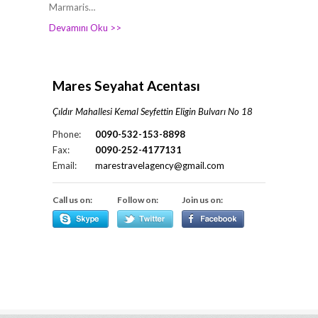
Marmaris…
Devamını Oku >>
Mares Seyahat Acentası
Çıldır Mahallesi Kemal Seyfettin Eligin Bulvarı No 18
Phone:
0090-532-153-8898
Fax:
0090-252-4177131
Email:
marestravelagency@gmail.com
Call us on:
Follow on:
Join us on: