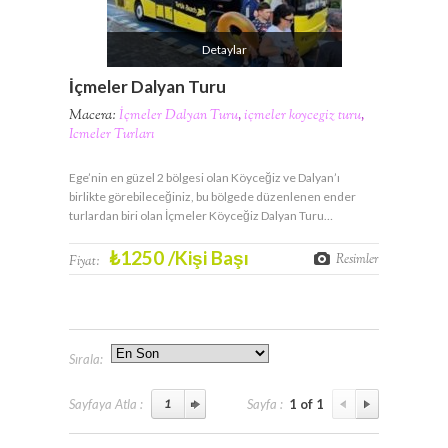
Detaylar
İçmeler Dalyan Turu
Macera:
İçmeler Dalyan Turu
,
içmeler koycegiz turu
,
Icmeler Turları
Ege’nin en güzel 2 bölgesi olan Köyceğiz ve Dalyan’ı
birlikte görebileceğiniz, bu bölgede düzenlenen ender
turlardan biri olan İçmeler Köyceğiz Dalyan Turu…
₺
1250
/Kişi Başı
Resimler
Fiyat:
Sırala:
Sayfaya Atla :
Sayfa :
1 of 1