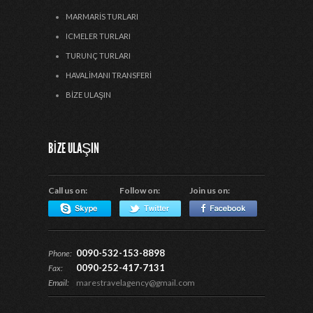
MARMARIS TURLARI
ICMELER TURLARI
TURUNÇ TURLARI
HAVALIMANI TRANSFERI
BIZE ULAŞIN
BIZE ULAŞIN
Call us on:
Follow on:
Join us on:
0090-532-153-8898
Phone:
0090-252-417-7131
Fax:
Email:
marestravelagency@gmail.com