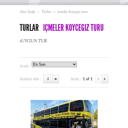
Ana Sayfa
>
Turlar
>
içmeler koycegiz turu
TURLAR
IÇMELER KOYCEGIZ TURU
1UYGUN TUR
Sırala:
Sayfaya Atla :
Sayfa :
1 of 1