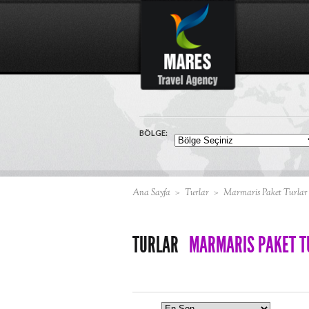
BÖLGE:
Ana Sayfa
>
Turlar
>
Marmaris Paket Turlar
TURLAR
MARMARIS PAKET T