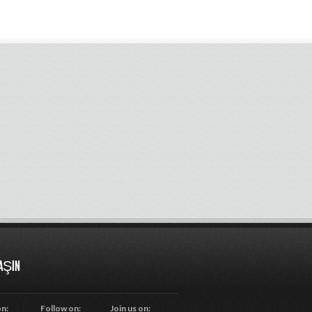
LAŞIN
on:
Follow on:
Join us on: