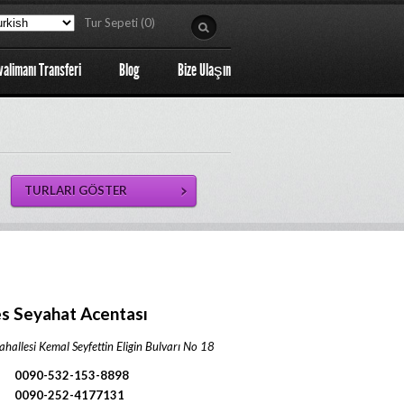
Tur Sepeti (0)
valimanı Transferi
Blog
Bize Ulaşın
s Seyahat Acentası
ahallesi Kemal Seyfettin Eligin Bulvarı No 18
0090-532-153-8898
0090-252-4177131