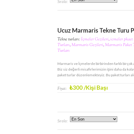
Sırala:
Ucuz Marmaris Tekne Turu P
Tekne turları:
İçmeler Gezileri
,
icmeler pkaet 
Turları
,
Marmaris Gezileri
,
Marmaris Paket 
Turları
Marmaris ve İçmelerde birbirinden farklı birçok 
Biz siz değerli misafirlerimizin işini daha da kola
paket turlar düzenlemekteyiz. Bu paket turları a
₺
300
/Kişi Başı
Fiyat:
Sırala: