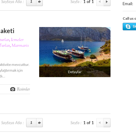
Sayfaya Atla :
Sayfa :
1 of 1
Email:
Call us 
aketi
turlar
,
Icmeler
Turlar
,
Marmaris
aktivite mevcuttur.
ylaştırmak için
Detaylar
ldı…
Resimler
Sayfaya Atla :
Sayfa :
1 of 1