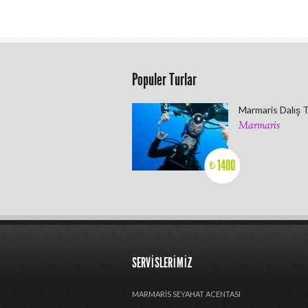
Populer Turlar
Marmaris Dalış 
Marmaris
1400
₺
SERVISLERIMIZ
MARMARIS SEYAHAT ACENTASI