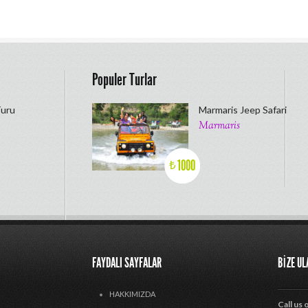
Populer Turlar
Turu
Marmaris Jeep Safari
Marmaris
1000
₺
FAYDALI SAYFALAR
BIZE U
HAKKIMIZDA
Call us 