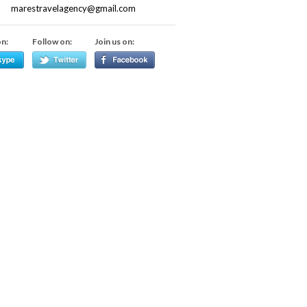
marestravelagency@gmail.com
on:
Follow on:
Join us on: