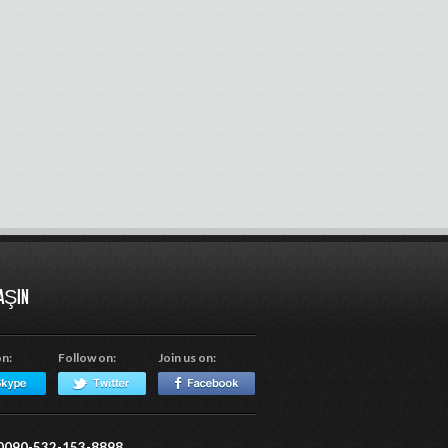
LAŞIN
on:
Follow on:
Join us on:
0090-532-153-8898