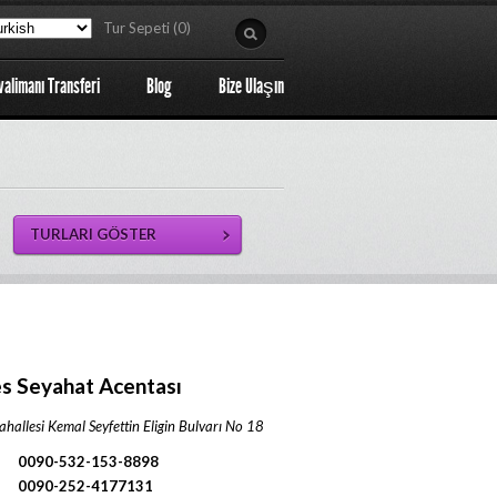
Tur Sepeti (0)
valimanı Transferi
Blog
Bize Ulaşın
s Seyahat Acentası
ahallesi Kemal Seyfettin Eligin Bulvarı No 18
0090-532-153-8898
0090-252-4177131