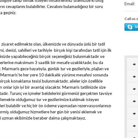
bilgiye sahip olmak isteyen misafirlerimiz sitemizde ki blog
Email:
rın cevaplarını bulabilirler. Cevabını bulamadığınız bir soru
a geçiniz.
Call us 
n ziyaret edilmekte olan, ülkemizde ve dünyada ünlü bir tatil
 denizi, sahilleri ve tarihiyle birçok kişi tarafından tatil için ilk
ilinizde yapabileceğiniz birçok seçeneğiniz bulunmaktadır ve
yerlerine maksimum 3 saatlik bir mesafe uzaklıktadır, bu da
rmaris gece hayatıyla, günlük tur ve gezileriyle, plajları ve
da Marmaris’te her yere 10 dakikalık yürüme mesafesi sonunda
irçok konaklama tesisi bulunmaktadır, aileler için özellikle
 onlar için iyi bir avantaj olacaktır. Marmaris tatilinizde size
adır. Turunç ve içmeler beldelerini görmenizi gerçekten tavsiye
lemekte olduğumuz tur ve gezilerimize katılmak isteyen
gileri bulabilir ve hiç bir ön ödeme yapmadan rezervasyonlarınızı
vermiş olduğumuz hizmetlere her gün bir yenisi eklemek ve
ki uzman ekibimizle beraber daima çalışmaktayız.