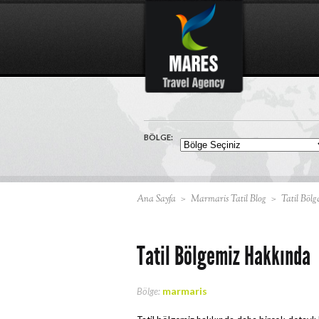
BÖLGE:
Ana Sayfa
>
Marmaris Tatil Blog
>
Tatil Böl
Tatil Bölgemiz Hakkında
marmaris
Bölge: