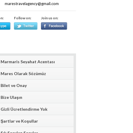
marestravelagency@gmail.com
on:
Follow on:
Join us on:
Marmaris Seyahat Acentası
Mares Olarak Sözümüz
Bilet ve Onay
Bize Ulaşın
Gizli Ücretlendirme Yok
Şartlar ve Koşullar
Sık Sorulan Sorular