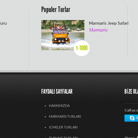
Populer Turlar
Turu
Marmaris Jeep Safari
Marmaris
1000
₺
FAYDALI SAYFALAR
BIZE U
HAKKIMIZDA
Call us 
MARMARIS TURLARI
ICMELER TURLARI
Phone:
TURUNÇ TURLARI