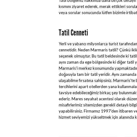
Tatil bölgemiz hakkında daha birçok detaylı 
kısmını ziyaret ederek, merak ettikleri sorula
veya sorular sonucunda lütfen bizimle irtibat
Tatil Cenneti
Yerli ve yabancı milyonlarca turist tarafında
cennetidir. Neden Marmaris tatili? Çünkü iklimi,
seçenek olmuştur. Bu tatil beldesinde ki tat
aynı zaman da ege bölgesinde ki diğer tatil 
Marmaris’i merkez konumunda yapmaktadır. Ma
doğasıyla tam bir tatil yeridir. Aynı zaman
ulaşabilme fırsatına sahipsiniz. Marmaris’te b
tercihlerini apart otellerden yana kullanmaları
tavsiye edebileceğimiz birkaç şey bulunmakt
ederiz. Mares seyahat acentesi olarak düzen
misafirlerimiz sitemizden gerekli detaylı bil
yapabilirsiniz. Firmamız 1997’den itibaren 
hizmet seviyemizi yükseltmek için alanında 