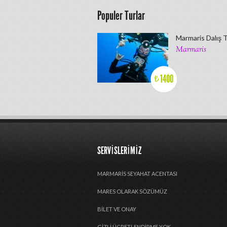
Populer Turlar
Marmaris Dalış 
Marmaris
1400
₺
SERVISLERIMIZ
MARMARIS SEYAHAT ACENTASI
MARES OLARAK SÖZÜMÜZ
BILET VE ONAY
GIZLI ÜCRETLENDIRME YOK