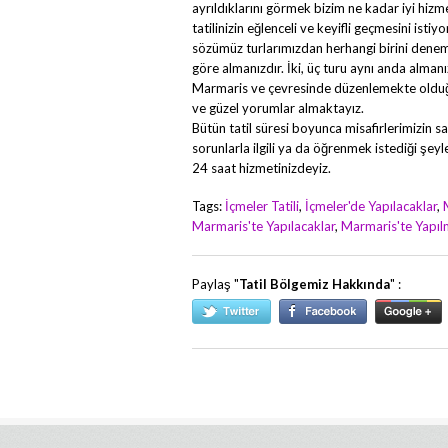
ayrıldıklarını görmek bizim ne kadar iyi hizm
tatilinizin eğlenceli ve keyifli geçmesini istiy
sözümüz turlarımızdan herhangi birini denemen
göre almanızdır. İki, üç turu aynı anda alman
Marmaris ve çevresinde düzenlemekte olduğu
ve güzel yorumlar almaktayız.
Bütün tatil süresi boyunca misafirlerimizin sa
sorunlarla ilgili ya da öğrenmek istediği şey
24 saat hizmetinizdeyiz.
Tags:
İçmeler Tatili
,
İçmeler'de Yapılacaklar
,
Marmaris'te Yapılacaklar
,
Marmaris'te Yapıl
Paylaş "
Tatil Bölgemiz Hakkında
" :