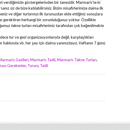
et verdiğimizin göstergelerinden bir tanesidir. Marmaris’te ki
orsanız siz de bize katılabilirsiniz. Bizim misafirlerimize daima ilk
iz ve diğer turlarınızı ilk turunuzdan elde ettiğiniz sonuçlara
ızı gerektiren herhangi bir zorunluluğunuz yoktur. Özellikle
muz tekne turları misafirlerimiz tarafından çok beğenilmekte
dece tur ve gezi organizasyonlarıyla değil, karşılaştıkları
ler hakkında vb. her şey için daima yanınızdayız. Haftanın 7 günü
Marmaris Gezileri
,
Marmaris Tatili
,
Marmaris Tekne Turları
,
ması Gerekenler
,
Turunç Tatili